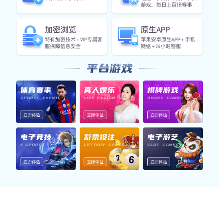
此外，在与G3比赛前后的对比中，卡斯尔观察到球队
在防守端存在着明显差距。在G3期间，由于缺乏有效
沟通和配合，导致多次失误让对手轻松得分。而经过
调整后，球队在随后的比赛中加强了对每一个环节的
重视，从而大幅度提高了整体防守效率。
综上所述，卡斯尔深知只有将防守放在首位，才能为
进攻创造更好的机会。他相信，通过不断强化这一方
面，可以让球员们形成更好的默契，共同应对未来各
种挑战。
2、细节处理的重要性
细节决定成败，这是体育竞技中的不变真理。正如卡
斯尔所说，在面对高水平竞争时，每一个小小的失误