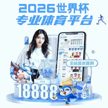
立即注册
九游j9官网网页版入口
官网 · 权威体育数据平
台
九游J9官网网页版入口 OFFICIAL WEBSITE
自2022年创立以来，
九游j9官网网页版入口
致力于为
用户提供包括NBA、英超、欧洲杯、LPL在内的热门赛
事直播与数据服务，广受用户信赖。