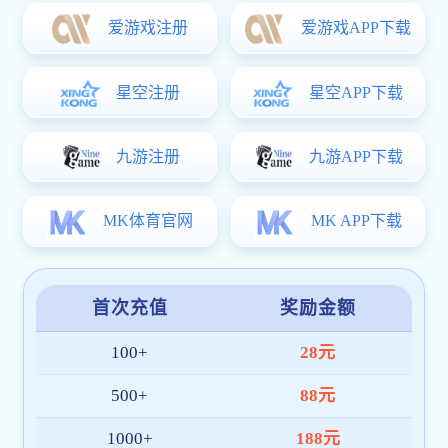
首页
/
体育新闻
/ 正文
2026-07-08 19:06
0 次阅读
卡斯尔强调防守重要性并称细节处理优于
G3展现球队进步
在近期的赛后采访中，卡斯尔教练强调了防守在球队
表现中的重要性，并表示细节处理上比起之前的比赛
有了明显进步，尤其是在与G3的对比中表现得更加突
出。卡斯尔认为，球队在防守端的稳定性和细致入微