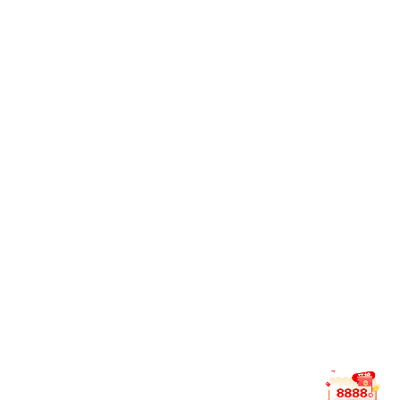
展的重要动力源泉。
3、与G3比较分析
回顾与G3交锋时的表现，可以发现当时球队存在明显
漏洞。通过分析录像资料，我们可以看到那场比赛
中，多次因缺乏沟通而导致被对手打穿防线。在赛后
总结会议上，卡斯尔向全队剖析这些问题，并提出改
进措施，以确保类似错误不再发生。
经过几轮调整后，再次面对强敌时，全队展现出截然
不同的状态。不论是在个人技术还是战术执行上，都
能看到较之于G3时期显著改善。这种成长不仅体现在
比分上，更反映出队伍内部凝聚力和执行力的大幅提
升，让人倍感振奋。
通过与G3的一系列比较分析，可以清晰地看到球队成