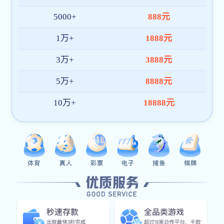
的战术执行是取得胜利的重要保障。他指出，通过不
断完善细节处理，球队不仅提高了整体实力，还增强
了面对强敌时的信心。此外，卡斯尔提到，这种进步
反映了团队合作和战术理念的逐步成熟，为未来的比
赛奠定了坚实基础。本文将从四个方面详细探讨卡斯
尔对于防守重要性的看法，以及如何通过细节处理展
现球队的进步。
1、防守的重要性
防守是任何一支成功球队所必不可少的基石。在现代
篮球中，强大的攻击力固然重要，但没有稳固防线作
为支撑，一切都显得无从谈起。卡斯尔教练始终强
调，防守不仅仅是阻止对手得分，更是布局全场、掌
控节奏的重要环节。他认为，一个优秀的防守体系能
够提升全队士气，让球员们在场上更加自信。